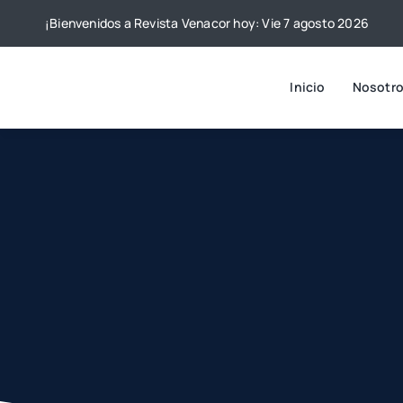
Skip
¡Bienvenidos a Revista Venacor hoy: Vie 7 agosto 2026
to
content
Inicio
Nosotr