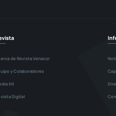
evista
In
erca de Revista Venacor
Not
uipo y Colaboradores
Cap
dia Kit
Dir
vista Digital
Con