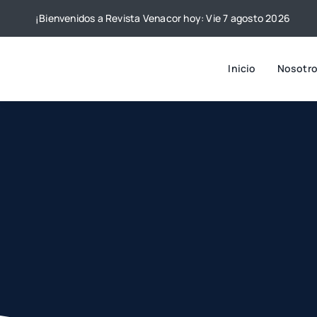
Skip
¡Bienvenidos a Revista Venacor hoy: Vie 7 agosto 2026
to
content
Inicio
Nosotr