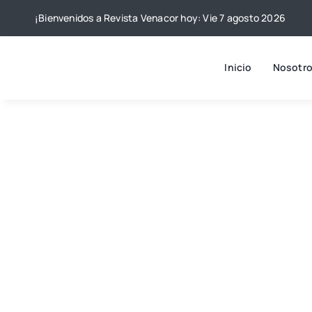
Skip
¡Bienvenidos a Revista Venacor hoy: Vie 7 agosto 2026
to
content
Inicio
Nosotr