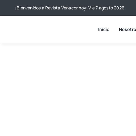
Skip
¡Bienvenidos a Revista Venacor hoy: Vie 7 agosto 2026
to
content
Inicio
Nosotr