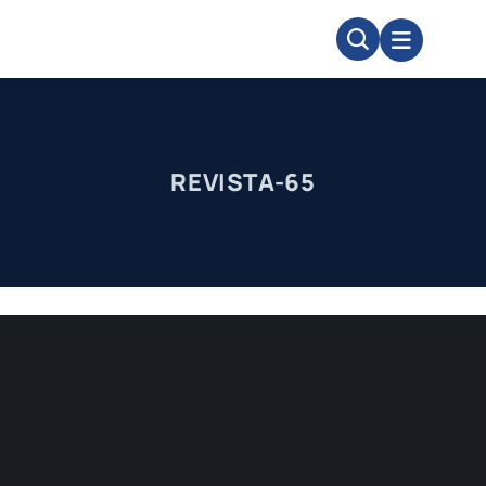
Skip
to
content
REVISTA-65