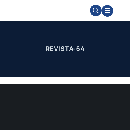
Skip
to
content
REVISTA-64