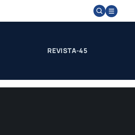
Skip
to
content
REVISTA-45